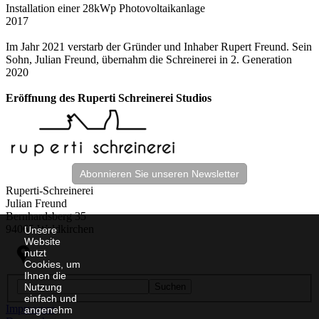
Installation einer 28kWp Photovoltaikanlage
2017
Im Jahr 2021 verstarb der Gründer und Inhaber Rupert Freund. Sein
Sohn, Julian Freund, übernahm die Schreinerei in 2. Generation
2020
Eröffnung des Ruperti Schreinerei Studios
Abonnieren Sie unseren Newsletter
Ruperti-Schreinerei
Julian Freund
Bernhardsberg 35
94065 Waldkirchen
Unsere
Website
nutzt
Cookies, um
Ihnen die
Nutzung
Suchen
einfach und
Impressum
angenehm